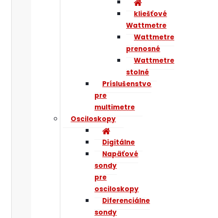
kliešťové
Wattmetre
Wattmetre
prenosné
Wattmetre
stolné
Príslušenstvo
pre
multimetre
Osciloskopy
Digitálne
Napäťové
sondy
pre
osciloskopy
Diferenciálne
sondy