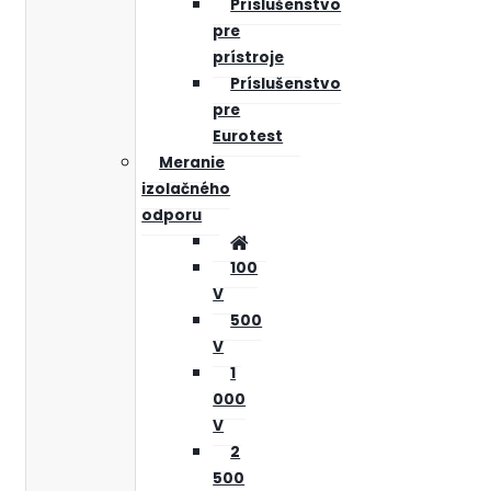
Príslušenstvo
pre
prístroje
Príslušenstvo
pre
Eurotest
Meranie
izolačného
odporu
100
V
500
V
1
000
V
2
500