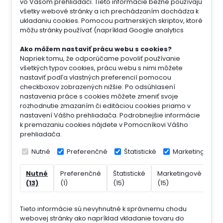
vo Vašom prehliadači. Tieto informácie bežne používajú
všetky webové stránky a ich prechádzaním dochádza k
ukladaniu cookies. Pomocou partnerských skriptov, ktoré
môžu stránky používať (napríklad Google analytics
Ako môžem nastaviť prácu webu s cookies?
Napriek tomu, že odporúčame povoliť používanie
všetkých typov cookies, prácu webu s nimi môžete
nastaviť podľa vlastných preferencií pomocou
checkboxov zobrazených nižšie. Po odsúhlasení
nastavenia práce s cookies môžete zmeniť svoje
rozhodnutie zmazaním či editáciou cookies priamo v
nastavení Vášho prehliadača. Podrobnejšie informácie
k premazaniu cookies nájdete v Pomocníkovi Vášho
prehliadača.
Nutné
Preferenčné
Štatistické
Marketingové
Nutné
Preferenčné
Štatistické
Marketingové
Ne
(13)
(1)
(15)
(15)
(7)
Tieto informácie sú nevyhnutné k správnemu chodu
webovej stránky ako napríklad vkladanie tovaru do