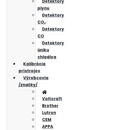
Detektory
plynu
Detektory
CO₂
Detektory
CO
Detektory
úniku
chladiva
Kalibrácia
prístrojov
Výrobcovia
/značky/
Voltcraft
Brother
Lutron
CEM
APPA