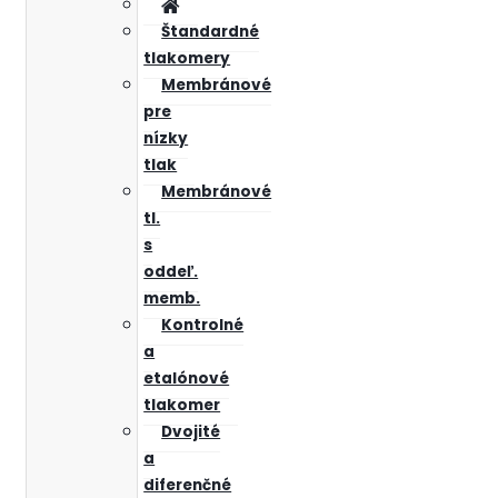
Štandardné
tlakomery
Membránové
pre
nízky
tlak
Membránové
tl.
s
oddeľ.
memb.
Kontrolné
a
etalónové
tlakomer
Dvojité
a
diferenčné