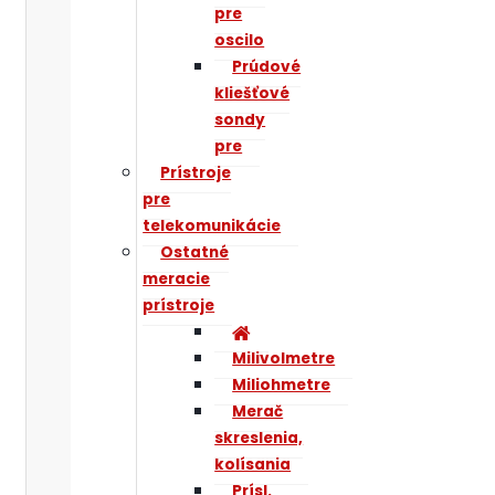
pre
oscilo
Prúdové
kliešťové
sondy
pre
Prístroje
pre
telekomunikácie
Ostatné
meracie
prístroje
Milivolmetre
Miliohmetre
Merač
skreslenia,
kolísania
Prísl.