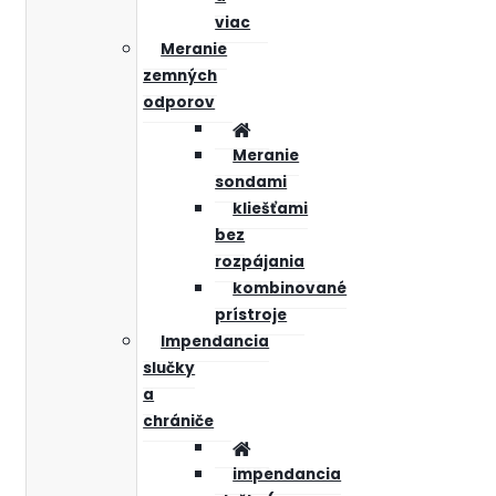
viac
Meranie
zemných
odporov
Meranie
sondami
kliešťami
bez
rozpájania
kombinované
prístroje
Impendancia
slučky
a
chrániče
impendancia