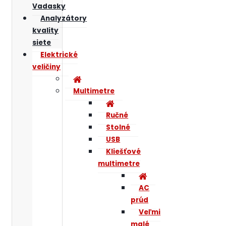
Vadasky
Analyzátory
kvality
siete
Elektrické
veličiny
Multimetre
Ručné
Stolné
USB
Kliešťové
multimetre
AC
prúd
Veľmi
malé