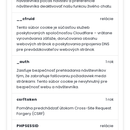
návštevníka počas návštev a preferencie
návštevníka deaktivovať našu funkciu živého chatu.
__cfruid
relácie
Tento súbor cookie je súčasťou služieb
poskytovaných spoločnosťou Cloudflare – vrátane
vyrovnávania záťaže, doručovania obsahu
webových stránok a poskytovania pripojenia DNS
pre prevádzkovateľov webových stránok.
_auth
1 rok
Zaisťuje bezpečnosť prehliadania návštevníkov
tým, že zabraňuje falšovaniu požiadaviek medzi
stránkami. Tento súbor cookie je nevyhnutný pre
bezpečnosť webu a návštevníka.
csrftoken
1 rok
Pomáha predchádzať útokom Cross-Site Request
Forgery (CSRF).
PHPSESSID
relácie