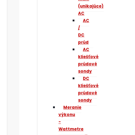
(unikajúce)
AC
AC
/
DC
prúd
AC
kliešťové
prúdové
sondy
DC
kliešťové
prúdové
sondy
Meranie
výkonu
-
Wattmetre