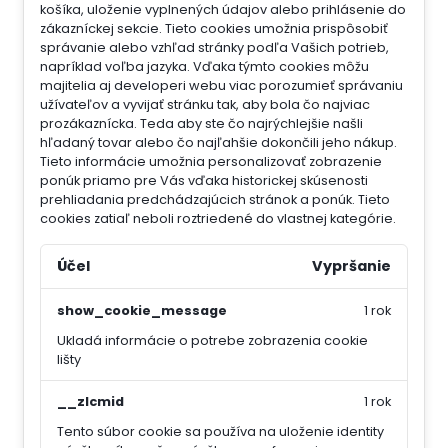
košíka, uloženie vyplnených údajov alebo prihlásenie do
zákazníckej sekcie.
Tieto cookies umožnia prispôsobiť
správanie alebo vzhľad stránky podľa Vašich potrieb,
napríklad voľba jazyka.
Vďaka týmto cookies môžu
majitelia aj developeri webu viac porozumieť správaniu
užívateľov a vyvijať stránku tak, aby bola čo najviac
prozákaznícka. Teda aby ste čo najrýchlejšie našli
hľadaný tovar alebo čo najľahšie dokončili jeho nákup.
Tieto informácie umožnia personalizovať zobrazenie
ponúk priamo pre Vás vďaka historickej skúsenosti
prehliadania predchádzajúcich stránok a ponúk.
Tieto
cookies zatiaľ neboli roztriedené do vlastnej kategórie.
Účel
Vypršanie
show_cookie_message
1 rok
Ukladá informácie o potrebe zobrazenia cookie
lišty
__zlcmid
1 rok
Tento súbor cookie sa používa na uloženie identity