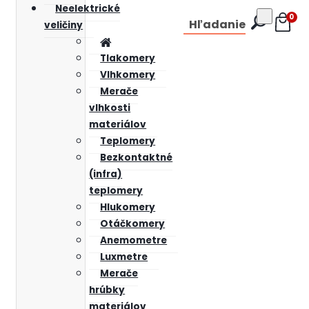
Neelektrické
0
Hľadanie
veličiny
Tlakomery
Vlhkomery
Merače
vlhkosti
materiálov
Teplomery
Bezkontaktné
(infra)
teplomery
Hlukomery
Otáčkomery
Anemometre
Luxmetre
Merače
hrúbky
materiálov