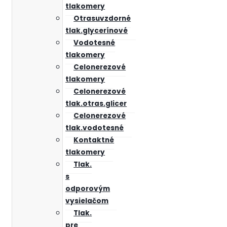
tlakomery
Otrasuvzdorné
tlak.glycerínové
Vodotesné
tlakomery
Celonerezové
tlakomery
Celonerezové
tlak.otras.glicer
Celonerezové
tlak.vodotesné
Kontaktné
tlakomery
Tlak.
s
odporovým
vysielačom
Tlak.
pre