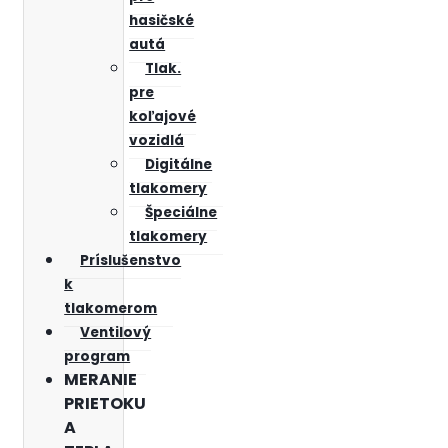
hasičské
autá
Tlak.
pre
koľajové
vozidlá
Digitálne
tlakomery
Špeciálne
tlakomery
Príslušenstvo
k
tlakomerom
Ventilový
program
MERANIE
PRIETOKU
A