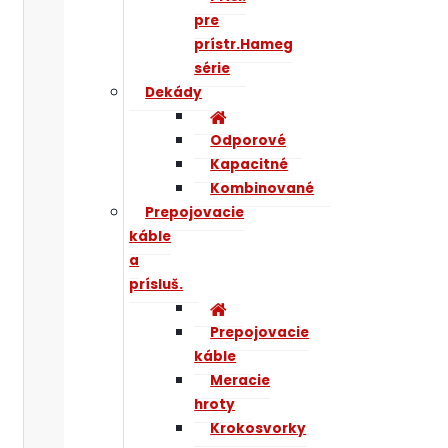
pre
prístr.Hameg
série
Dekády
Odporové
Kapacitné
Kombinované
Prepojovacie
káble
a
prísluš.
Prepojovacie
káble
Meracie
hroty
Krokosvorky