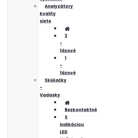
Analyzátory
kvality
siete
3
-
fázové
1
-
fázové
Skúšačky
-
Vadasky
Bezkontaktné
S
indikáciou
LED