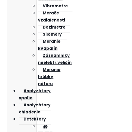
Vibrometre
Merače
vzdialenosti
Dozimetre
Silomery
Meranie
kvapalín
Záznamníky
neelektr.veličín
Meranie
hrúbky
náteru
Analyzátory
spalín
Analyzátory
chladenia
Detektory