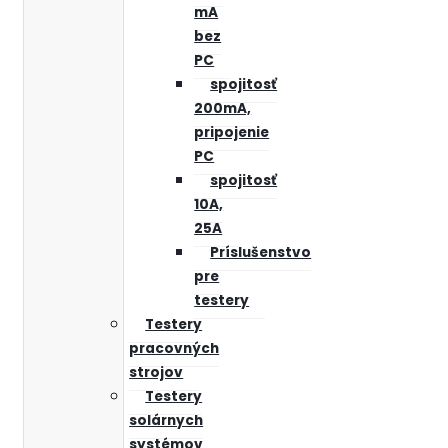
mA
bez
PC
spojitosť
200mA,
pripojenie
PC
spojitosť
10A,
25A
Príslušenstvo
pre
testery
Testery
pracovných
strojov
Testery
solárnych
systémov