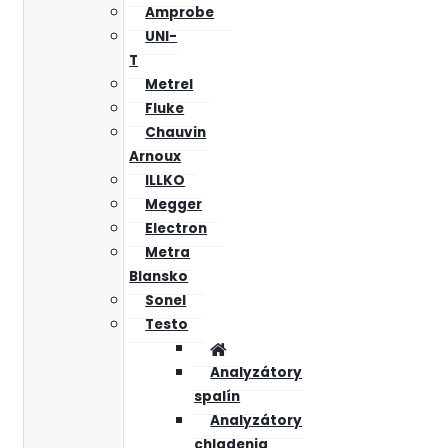
Amprobe
UNI-
T
Metrel
Fluke
Chauvin
Arnoux
ILLKO
Megger
Electron
Metra
Blansko
Sonel
Testo
Analyzátory
spalín
Analyzátory
chladenia