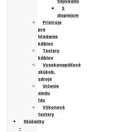
tlejivkami
S
displejom
Prístroje
pre
hľadanie
káblov
Testery
káblov
Vysokonapäťové
skúšob.
zdroje
Určenie
sledu
fáz
Výkonové
testery
Skúšačky
-