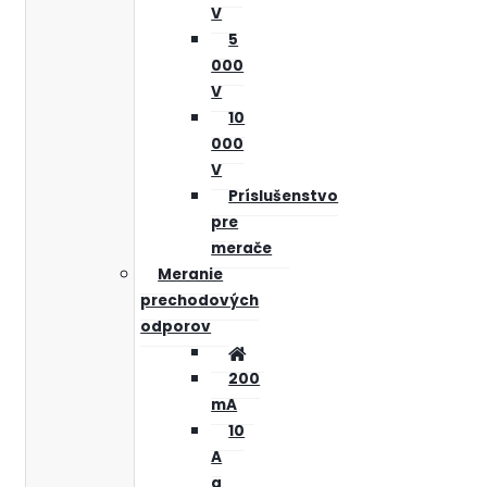
V
5
000
V
10
000
V
Príslušenstvo
pre
merače
Meranie
prechodových
odporov
200
mA
10
A
a