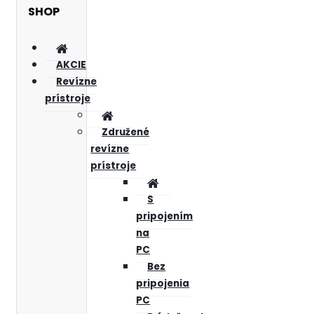
SHOP
AKCIE
Revízne
prístroje
Združené
revízne
prístroje
S
pripojením
na
PC
Bez
pripojenia
PC