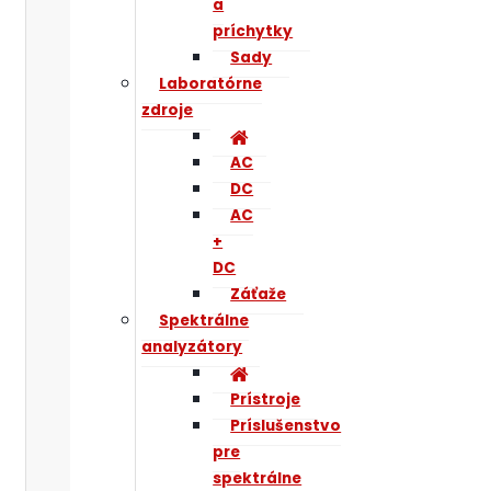
a
príchytky
Sady
Laboratórne
zdroje
AC
DC
AC
+
DC
Záťaže
Spektrálne
analyzátory
Prístroje
Príslušenstvo
pre
spektrálne