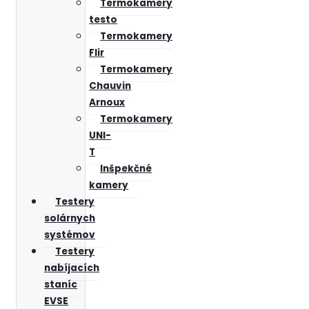
Termokamery
testo
Termokamery
Flir
Termokamery
Chauvin
Arnoux
Termokamery
UNI-
T
Inšpekčné
kamery
Testery
solárnych
systémov
Testery
nabíjacích
staníc
EVSE