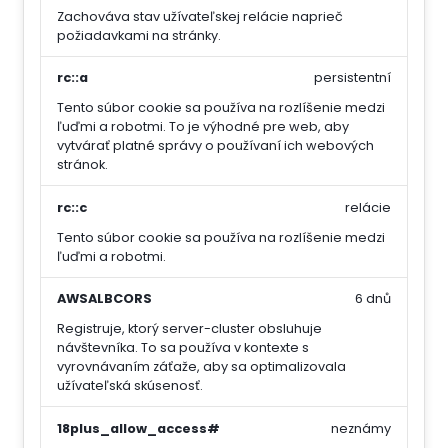
Zachováva stav užívateľskej relácie naprieč
požiadavkami na stránky.
rc::a
persistentní
Tento súbor cookie sa používa na rozlíšenie medzi
ľuďmi a robotmi. To je výhodné pre web, aby
vytvárať platné správy o používaní ich webových
stránok.
rc::c
relácie
Tento súbor cookie sa používa na rozlíšenie medzi
ľuďmi a robotmi.
AWSALBCORS
6 dnů
Registruje, ktorý server-cluster obsluhuje
návštevníka. To sa používa v kontexte s
vyrovnávaním záťaže, aby sa optimalizovala
užívateľská skúsenosť.
18plus_allow_access#
neznámy