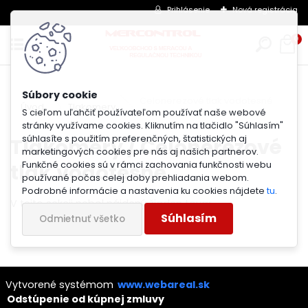
Prihlásenie
Nová registrácia
0
Celonerezové tlak.vodotesné
Úvod
Tlakomery
S cieľom uľahčiť používateľom používať naše webové
stránky využívame cookies. Kliknutím na tlačidlo "Súhlasím"
súhlasíte s použitím preferenčných, štatistických aj
Tlakomery / Celonerezové
marketingových cookies pre nás aj našich partnerov.
tlak.vodotesné
Funkčné cookies sú v rámci zachovania funkčnosti webu
používané počas celej doby prehliadania webom.
Podrobné informácie a nastavenia ku cookies nájdete
tu
.
V tejto sekcii nebol nájdený žiaden tovar.
Súhlasím
Odmietnuť všetko
Vytvorené systémom
www.webareal.sk
Odstúpenie od kúpnej zmluvy