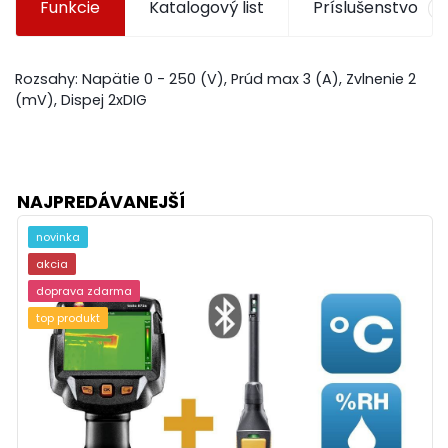
Funkcie
Katalogový list
Príslušenstvo
Rozsahy: Napätie 0 - 250 (V), Prúd max 3 (A), Zvlnenie 2
(mV), Dispej 2xDIG
NAJPREDÁVANEJŠÍ
novinka
akcia
doprava zdarma
top produkt