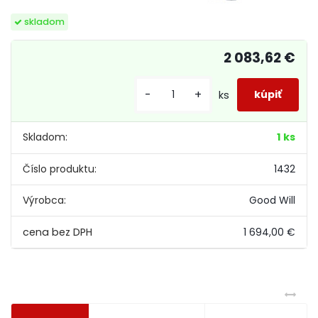
skladom
2 083,62 €
-
+
ks
Skladom:
1 ks
Číslo produktu:
1432
Výrobca:
Good Will
1 694,00 €