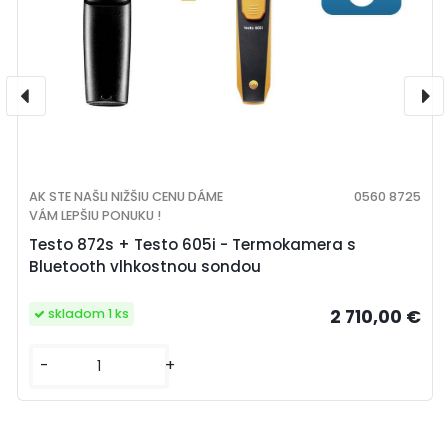
AK STE NAŠLI NIŽŠIU CENU DÁME
0560 8725
VÁM LEPŠIU PONUKU !
Testo 872s + Testo 605i - Termokamera s
Bluetooth vlhkostnou sondou
2 710,00 €
skladom 1 ks
-
+