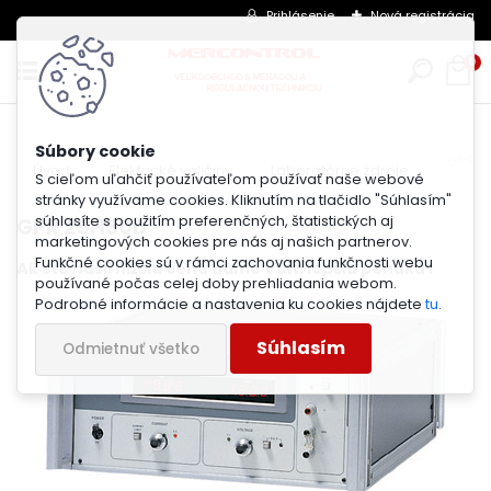
Prihlásenie
Nová registrácia
0
GPR 2
Úvod
Elektrické veličiny
Laboratórne zdroje
S cieľom uľahčiť používateľom používať naše webové
stránky využívame cookies. Kliknutím na tlačidlo "Súhlasím"
súhlasíte s použitím preferenčných, štatistických aj
GPR 25H30D
marketingových cookies pre nás aj našich partnerov.
Funkčné cookies sú v rámci zachovania funkčnosti webu
Ak ste našli nižšiu cenu dáme Vám lepšiu ponuku !
používané počas celej doby prehliadania webom.
Podrobné informácie a nastavenia ku cookies nájdete
tu
.
Súhlasím
Odmietnuť všetko