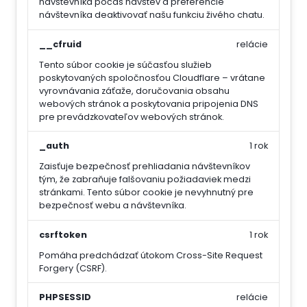
návštevníka počas návštev a preferencie
návštevníka deaktivovať našu funkciu živého chatu.
__cfruid
relácie
Tento súbor cookie je súčasťou služieb
poskytovaných spoločnosťou Cloudflare – vrátane
vyrovnávania záťaže, doručovania obsahu
webových stránok a poskytovania pripojenia DNS
pre prevádzkovateľov webových stránok.
_auth
1 rok
Zaisťuje bezpečnosť prehliadania návštevníkov
tým, že zabraňuje falšovaniu požiadaviek medzi
stránkami. Tento súbor cookie je nevyhnutný pre
bezpečnosť webu a návštevníka.
csrftoken
1 rok
Pomáha predchádzať útokom Cross-Site Request
Forgery (CSRF).
PHPSESSID
relácie