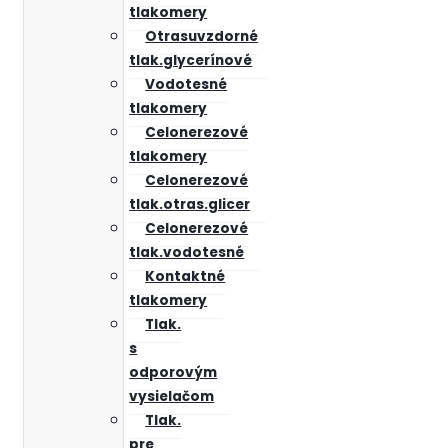
tlakomery
Otrasuvzdorné
tlak.glycerínové
Vodotesné
tlakomery
Celonerezové
tlakomery
Celonerezové
tlak.otras.glicer
Celonerezové
tlak.vodotesné
Kontaktné
tlakomery
Tlak.
s
odporovým
vysielačom
Tlak.
pre