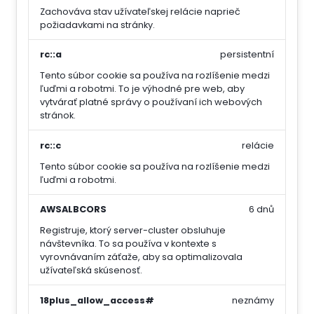
Zachováva stav užívateľskej relácie naprieč
požiadavkami na stránky.
rc::a
persistentní
Tento súbor cookie sa používa na rozlíšenie medzi
ľuďmi a robotmi. To je výhodné pre web, aby
vytvárať platné správy o používaní ich webových
stránok.
rc::c
relácie
Tento súbor cookie sa používa na rozlíšenie medzi
ľuďmi a robotmi.
AWSALBCORS
6 dnů
Registruje, ktorý server-cluster obsluhuje
návštevníka. To sa používa v kontexte s
vyrovnávaním záťaže, aby sa optimalizovala
užívateľská skúsenosť.
18plus_allow_access#
neznámy