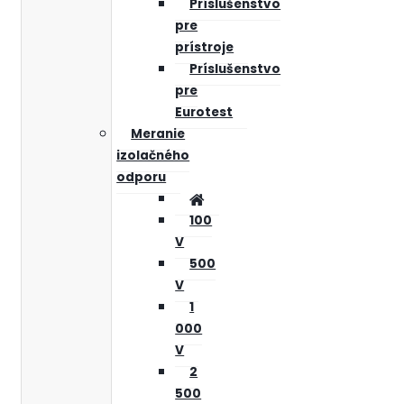
Príslušenstvo
pre
prístroje
Príslušenstvo
pre
Eurotest
Meranie
izolačného
odporu
100
V
500
V
1
000
V
2
500