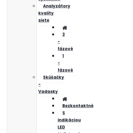
Analyzátory
kvality
siete
3
-
fázové
1
-
fázové
Skúšačky
-
Vadasky
Bezkontaktné
S
indikáciou
LED