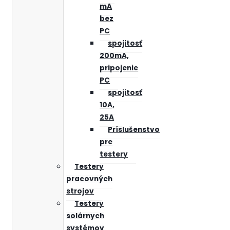
mA
bez
PC
spojitosť
200mA,
pripojenie
PC
spojitosť
10A,
25A
Príslušenstvo
pre
testery
Testery
pracovných
strojov
Testery
solárnych
systémov