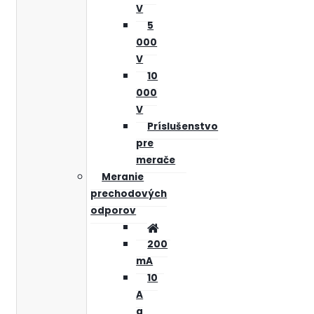
V
5
000
V
10
000
V
Príslušenstvo
pre
merače
Meranie
prechodových
odporov
200
mA
10
A
a