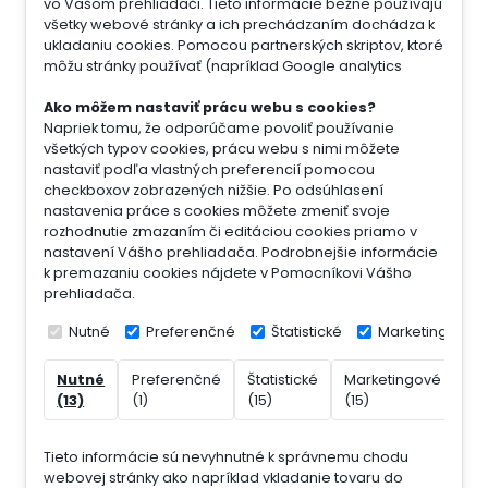
vo Vašom prehliadači. Tieto informácie bežne používajú
všetky webové stránky a ich prechádzaním dochádza k
ukladaniu cookies. Pomocou partnerských skriptov, ktoré
môžu stránky používať (napríklad Google analytics
Ako môžem nastaviť prácu webu s cookies?
Napriek tomu, že odporúčame povoliť používanie
všetkých typov cookies, prácu webu s nimi môžete
nastaviť podľa vlastných preferencií pomocou
checkboxov zobrazených nižšie. Po odsúhlasení
nastavenia práce s cookies môžete zmeniť svoje
rozhodnutie zmazaním či editáciou cookies priamo v
nastavení Vášho prehliadača. Podrobnejšie informácie
k premazaniu cookies nájdete v Pomocníkovi Vášho
prehliadača.
Nutné
Preferenčné
Štatistické
Marketingové
Nutné
Preferenčné
Štatistické
Marketingové
Ne
(13)
(1)
(15)
(15)
(7)
Tieto informácie sú nevyhnutné k správnemu chodu
webovej stránky ako napríklad vkladanie tovaru do