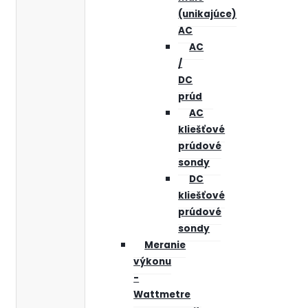
(unikajúce)
AC
AC
/
DC
prúd
AC
kliešťové
prúdové
sondy
DC
kliešťové
prúdové
sondy
Meranie
výkonu
-
Wattmetre