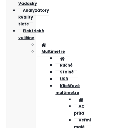
Vadasky
Analyzátory
kvality
siete
Elektrické
veličiny
Multimetre
Ručné
Stolné
USB
Kliešťové
multimetre
AC
prúd
Veľmi
malé