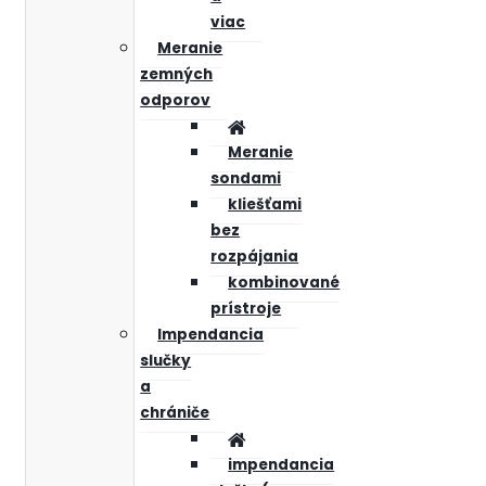
viac
Meranie
zemných
odporov
Meranie
sondami
kliešťami
bez
rozpájania
kombinované
prístroje
Impendancia
slučky
a
chrániče
impendancia