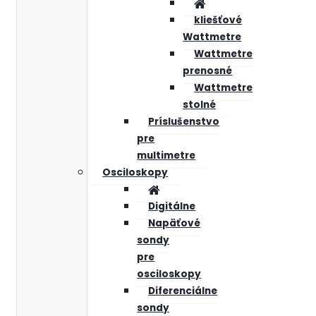
kliešťové
Wattmetre
Wattmetre
prenosné
Wattmetre
stolné
Príslušenstvo
pre
multimetre
Osciloskopy
Digitálne
Napäťové
sondy
pre
osciloskopy
Diferenciálne
sondy