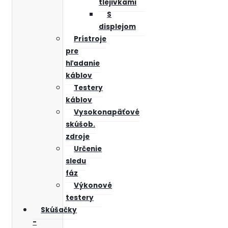
tlejivkami
S
displejom
Prístroje
pre
hľadanie
káblov
Testery
káblov
Vysokonapäťové
skúšob.
zdroje
Určenie
sledu
fáz
Výkonové
testery
Skúšačky
-