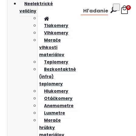
Neelektrické
0
Hľadanie
veličiny
Tlakomery
Vlhkomery
Merače
vlhkosti
materiálov
Teplomery
Bezkontaktné
(infra)
teplomery
Hlukomery
Otáčkomery
Anemometre
Luxmetre
Merače
hrúbky
materiálov