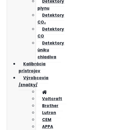
Detektory
plynu
Detektory
CO₂
Detektory
CO
Detektory
úniku
chladiva
Kalibrácia
prístrojov
Výrobcovia
/značky/
Voltcraft
Brother
Lutron
CEM
APPA