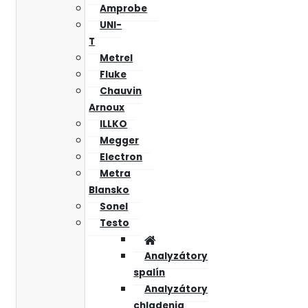
Amprobe
UNI-
T
Metrel
Fluke
Chauvin
Arnoux
ILLKO
Megger
Electron
Metra
Blansko
Sonel
Testo
Analyzátory
spalín
Analyzátory
chladenia