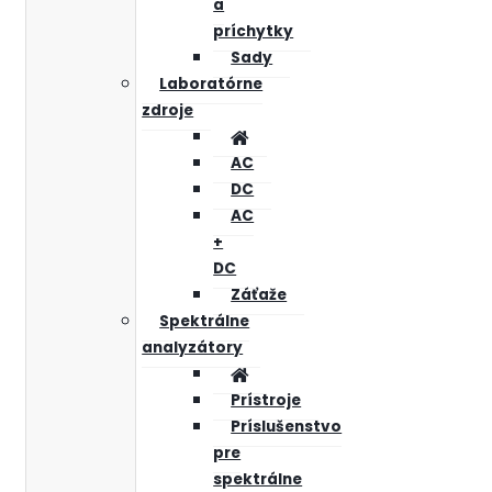
a
príchytky
Sady
Laboratórne
zdroje
AC
DC
AC
+
DC
Záťaže
Spektrálne
analyzátory
Prístroje
Príslušenstvo
pre
spektrálne