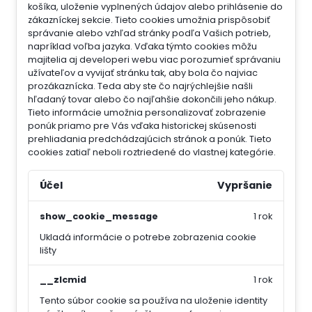
košíka, uloženie vyplnených údajov alebo prihlásenie do
zákazníckej sekcie.
Tieto cookies umožnia prispôsobiť
správanie alebo vzhľad stránky podľa Vašich potrieb,
napríklad voľba jazyka.
Vďaka týmto cookies môžu
majitelia aj developeri webu viac porozumieť správaniu
užívateľov a vyvijať stránku tak, aby bola čo najviac
prozákaznícka. Teda aby ste čo najrýchlejšie našli
hľadaný tovar alebo čo najľahšie dokončili jeho nákup.
Tieto informácie umožnia personalizovať zobrazenie
ponúk priamo pre Vás vďaka historickej skúsenosti
prehliadania predchádzajúcich stránok a ponúk.
Tieto
cookies zatiaľ neboli roztriedené do vlastnej kategórie.
Účel
Vypršanie
show_cookie_message
1 rok
Ukladá informácie o potrebe zobrazenia cookie
lišty
__zlcmid
1 rok
Tento súbor cookie sa používa na uloženie identity