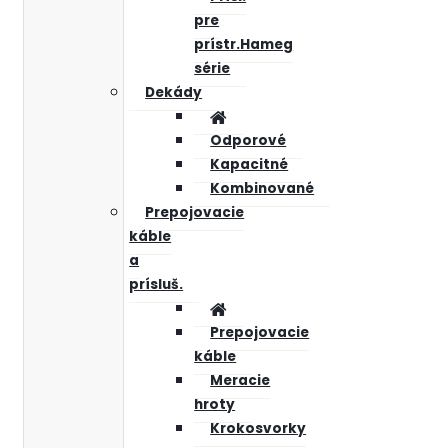
pre
prístr.Hameg
série
Dekády
Odporové
Kapacitné
Kombinované
Prepojovacie
káble
a
prísluš.
Prepojovacie
káble
Meracie
hroty
Krokosvorky