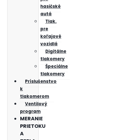
hasičské
autá
Tlak.
pre
koľajové
vozidlá
Digitálne
tlakomery
Špeciálne
tlakomery
Príslušenstvo
k
tlakomerom
Ventilový
program
MERANIE
PRIETOKU
A