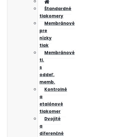
Štandardné
tlakomery
Membránové
pre
nízky
tlak
Membránové
tl.
s
oddeľ.
memb.
Kontrolné
a
etalónové
tlakomer
Dvojité
a
diferenčné