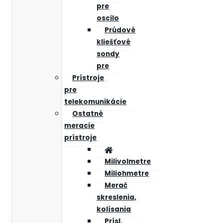
pre
oscilo
Prúdové
kliešťové
sondy
pre
Prístroje
pre
telekomunikácie
Ostatné
meracie
prístroje
Milivolmetre
Miliohmetre
Merač
skreslenia,
kolísania
Prísl.