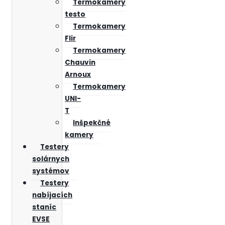
Termokamery
testo
Termokamery
Flir
Termokamery
Chauvin
Arnoux
Termokamery
UNI-
T
Inšpekčné
kamery
Testery
solárnych
systémov
Testery
nabíjacích
staníc
EVSE