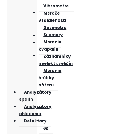
Vibrometre
Merače
vzdialenosti
Dozimetre
Silomery
Meranie
kvapalín
Záznamníky
neelektr.veličín
Meranie
hrúbky
náteru
Analyzátory
spalín
Analyzátory
chladenia
Detektory